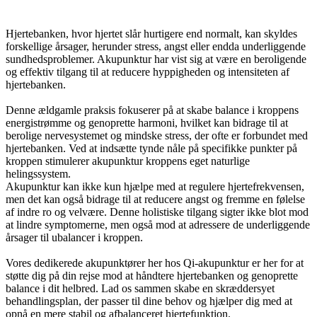
Hjertebanken, hvor hjertet slår hurtigere end normalt, kan skyldes
forskellige årsager, herunder stress, angst eller endda underliggende
sundhedsproblemer. Akupunktur har vist sig at være en beroligende
og effektiv tilgang til at reducere hyppigheden og intensiteten af
hjertebanken.
Denne ældgamle praksis fokuserer på at skabe balance i kroppens
energistrømme og genoprette harmoni, hvilket kan bidrage til at
berolige nervesystemet og mindske stress, der ofte er forbundet med
hjertebanken. Ved at indsætte tynde nåle på specifikke punkter på
kroppen stimulerer akupunktur kroppens eget naturlige
helingssystem.
Akupunktur kan ikke kun hjælpe med at regulere hjertefrekvensen,
men det kan også bidrage til at reducere angst og fremme en følelse
af indre ro og velvære. Denne holistiske tilgang sigter ikke blot mod
at lindre symptomerne, men også mod at adressere de underliggende
årsager til ubalancer i kroppen.
Vores dedikerede akupunktører her hos Qi-akupunktur er her for at
støtte dig på din rejse mod at håndtere hjertebanken og genoprette
balance i dit helbred. Lad os sammen skabe en skræddersyet
behandlingsplan, der passer til dine behov og hjælper dig med at
opnå en mere stabil og afbalanceret hjertefunktion.