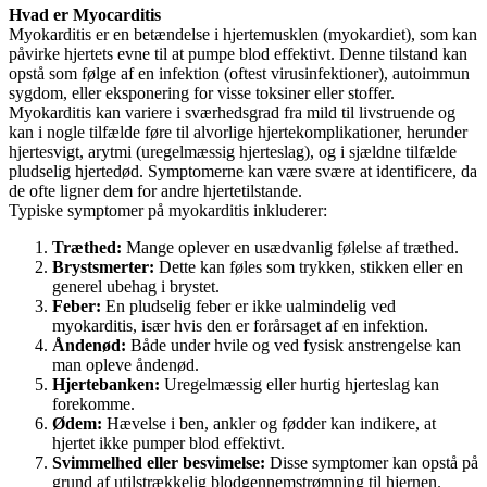
Hvad er Myocarditis
Myokarditis er en betændelse i hjertemusklen (myokardiet), som kan
påvirke hjertets evne til at pumpe blod effektivt. Denne tilstand kan
opstå som følge af en infektion (oftest virusinfektioner), autoimmun
sygdom, eller eksponering for visse toksiner eller stoffer.
Myokarditis kan variere i sværhedsgrad fra mild til livstruende og
kan i nogle tilfælde føre til alvorlige hjertekomplikationer, herunder
hjertesvigt, arytmi (uregelmæssig hjerteslag), og i sjældne tilfælde
pludselig hjertedød. Symptomerne kan være svære at identificere, da
de ofte ligner dem for andre hjertetilstande.
Typiske symptomer på myokarditis inkluderer:
Træthed:
Mange oplever en usædvanlig følelse af træthed.
Brystsmerter:
Dette kan føles som trykken, stikken eller en
generel ubehag i brystet.
Feber:
En pludselig feber er ikke ualmindelig ved
myokarditis, især hvis den er forårsaget af en infektion.
Åndenød:
Både under hvile og ved fysisk anstrengelse kan
man opleve åndenød.
Hjertebanken:
Uregelmæssig eller hurtig hjerteslag kan
forekomme.
Ødem:
Hævelse i ben, ankler og fødder kan indikere, at
hjertet ikke pumper blod effektivt.
Svimmelhed eller besvimelse:
Disse symptomer kan opstå på
grund af utilstrækkelig blodgennemstrømning til hjernen.