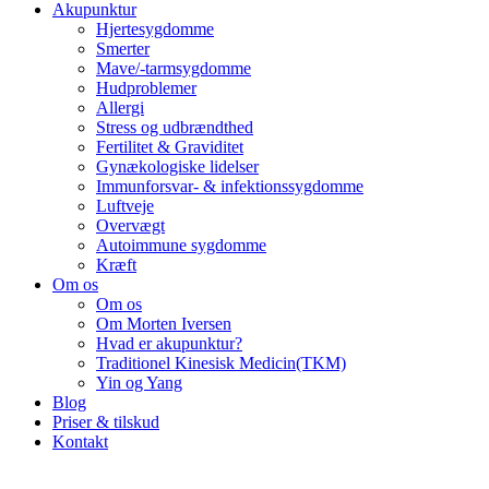
Akupunktur
Hjertesygdomme
Smerter
Mave/-tarmsygdomme
Hudproblemer
Allergi
Stress og udbrændthed
Fertilitet & Graviditet
Gynækologiske lidelser
Immunforsvar- & infektionssygdomme
Luftveje
Overvægt
Autoimmune sygdomme
Kræft
Om os
Om os
Om Morten Iversen
Hvad er akupunktur?
Traditionel Kinesisk Medicin(TKM)
Yin og Yang
Blog
Priser & tilskud
Kontakt