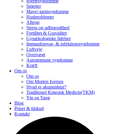
Hjertesygdomme
Smerter
Mave/-tarmsygdomme
Hudproblemer
Allergi
Stress og udbrændthed
Fertilitet & Graviditet
Gynækologiske lidelser
Immunforsvar- & infektionssygdomme
Luftveje
Overvægt
Autoimmune sygdomme
Kræft
Om os
Om os
Om Morten Iversen
Hvad er akupunktur?
Traditionel Kinesisk Medicin(TKM)
Yin og Yang
Blog
Priser & tilskud
Kontakt