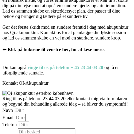
en holistisk måde, og vores erfarne akupunktører er klar til at støtte
dig på din rejse mod at opnå en sundere hjerte- og arteriefunktion.
Lad os sammen skabe en skræddersyet plan, der passer til dine
behov og bringer dig tættere på et sundere liv.
Gør det første skridt mod en sundere fremtid i dag med akupunktur
hos Qi-akupunktur. Kontakt os for at planlægge din første session
og lad os sammen skabe en vej mod en stærkere, sundere krop.
⬅️ Klik på boksene til venstre her, for at læse mere.
Du kan også
ringe til os på telefon + 45 23 44 03 20
og få en
uforpligtende samtale.
Kontakt QI-Akupunktur
Ring til os på telefon 23 44 03 20 eller kontakt mig via formularen
og begynd din behandling allerede idag – så bliver du symptomfri!
Navn
Email
Telefon