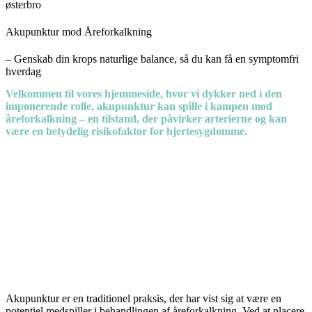
Akupunktur mod Åreforkalkning
– Genskab din krops naturlige balance, så du kan få en symptomfri
hverdag
Velkommen til vores hjemmeside, hvor vi dykker ned i den
imponerende rolle, akupunktur kan spille i kampen mod
åreforkalkning – en tilstand, der påvirker arterierne og kan
være en betydelig risikofaktor for hjertesygdomme.
Akupunktur er en traditionel praksis, der har vist sig at være en
potentiel medspiller i behandlingen af åreforkalkning. Ved at placere