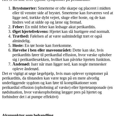
Brystsmerter:
Smerterne er ofte skarpe og placeret i midten
eller til venstre side af brystet. Smerterne kan forværres ved at
ligge ned, trække dybt vejret, sluge eller hoste, og de kan
lindres ved at sidde op og læne sig fremad.
Feber:
En mild feber kan ledsage akut perikarditis.
Øget hjertefrekvens:
Hjertet kan slå hurtigere end normalt.
Træthed:
Følelsen af at være ualmindeligt træt er også
almindelig.
Hoste:
En tør hoste kan forekomme.
Hævelse i ben eller maveområdet:
Dette kan ske, hvis
perikarditis fører til perikardial effusion, hvor væske ophober
sig i perikardiesækken, hvilket kan påvirke hjertets funktion.
Åndenød:
Især når man ligger ned, kan nogle mennesker
opleve åndenød.
Det er vigtigt at søge lægehjælp, hvis man oplever symptomer på
perikarditis, da tilstanden kan være tegn på en mere alvorlig
underliggende sygdom og kan føre til komplikationer som
perikardial effusion (ophobning af væske) eller hjertetamponade (en
nødsituation, hvor væskeophobning lægger pres på hjertet og
forhindrer det i at pumpe effektivt)
Akupunktur som behandling