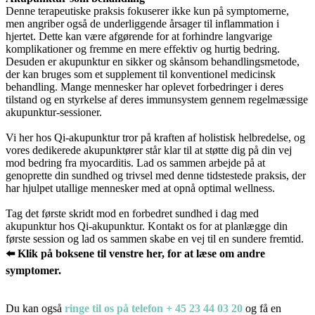
Denne terapeutiske praksis fokuserer ikke kun på symptomerne,
men angriber også de underliggende årsager til inflammation i
hjertet. Dette kan være afgørende for at forhindre langvarige
komplikationer og fremme en mere effektiv og hurtig bedring.
Desuden er akupunktur en sikker og skånsom behandlingsmetode,
der kan bruges som et supplement til konventionel medicinsk
behandling. Mange mennesker har oplevet forbedringer i deres
tilstand og en styrkelse af deres immunsystem gennem regelmæssige
akupunktur-sessioner.
Vi her hos Qi-akupunktur tror på kraften af holistisk helbredelse, og
vores dedikerede akupunktører står klar til at støtte dig på din vej
mod bedring fra myocarditis. Lad os sammen arbejde på at
genoprette din sundhed og trivsel med denne tidstestede praksis, der
har hjulpet utallige mennesker med at opnå optimal wellness.
Tag det første skridt mod en forbedret sundhed i dag med
akupunktur hos Qi-akupunktur. Kontakt os for at planlægge din
første session og lad os sammen skabe en vej til en sundere fremtid.
⬅️ Klik på boksene til venstre her, for at læse om andre
symptomer.
Du kan også
ringe til os på telefon + 45 23 44 03 20
og få en