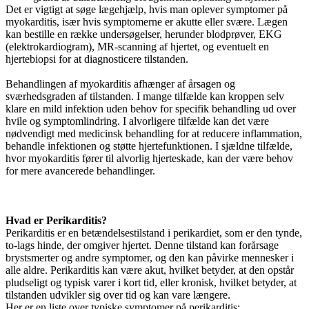
Det er vigtigt at søge lægehjælp, hvis man oplever symptomer på
myokarditis, især hvis symptomerne er akutte eller svære. Lægen
kan bestille en række undersøgelser, herunder blodprøver, EKG
(elektrokardiogram), MR-scanning af hjertet, og eventuelt en
hjertebiopsi for at diagnosticere tilstanden.
Behandlingen af myokarditis afhænger af årsagen og
sværhedsgraden af tilstanden. I mange tilfælde kan kroppen selv
klare en mild infektion uden behov for specifik behandling ud over
hvile og symptomlindring. I alvorligere tilfælde kan det være
nødvendigt med medicinsk behandling for at reducere inflammation,
behandle infektionen og støtte hjertefunktionen. I sjældne tilfælde,
hvor myokarditis fører til alvorlig hjerteskade, kan der være behov
for mere avancerede behandlinger.
Hvad er Perikarditis?
Perikarditis er en betændelsestilstand i perikardiet, som er den tynde,
to-lags hinde, der omgiver hjertet. Denne tilstand kan forårsage
brystsmerter og andre symptomer, og den kan påvirke mennesker i
alle aldre. Perikarditis kan være akut, hvilket betyder, at den opstår
pludseligt og typisk varer i kort tid, eller kronisk, hvilket betyder, at
tilstanden udvikler sig over tid og kan vare længere.
Her er en liste over typiske symptomer på perikarditis: