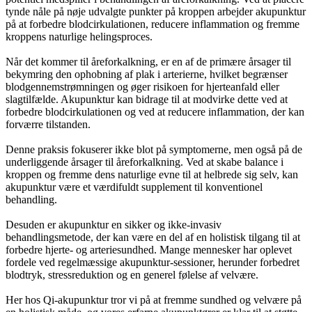
tynde nåle på nøje udvalgte punkter på kroppen arbejder akupunktur
på at forbedre blodcirkulationen, reducere inflammation og fremme
kroppens naturlige helingsproces.
Når det kommer til åreforkalkning, er en af de primære årsager til
bekymring den ophobning af plak i arterierne, hvilket begrænser
blodgennemstrømningen og øger risikoen for hjerteanfald eller
slagtilfælde. Akupunktur kan bidrage til at modvirke dette ved at
forbedre blodcirkulationen og ved at reducere inflammation, der kan
forværre tilstanden.
Denne praksis fokuserer ikke blot på symptomerne, men også på de
underliggende årsager til åreforkalkning. Ved at skabe balance i
kroppen og fremme dens naturlige evne til at helbrede sig selv, kan
akupunktur være et værdifuldt supplement til konventionel
behandling.
Desuden er akupunktur en sikker og ikke-invasiv
behandlingsmetode, der kan være en del af en holistisk tilgang til at
forbedre hjerte- og arteriesundhed. Mange mennesker har oplevet
fordele ved regelmæssige akupunktur-sessioner, herunder forbedret
blodtryk, stressreduktion og en generel følelse af velvære.
Her hos Qi-akupunktur tror vi på at fremme sundhed og velvære på