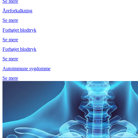
Se mere
Åreforkalkning
Se mere
Forhøjet blodtryk
Se mere
Forhøjet blodtryk
Se mere
Autoimmune sygdomme
Se mere