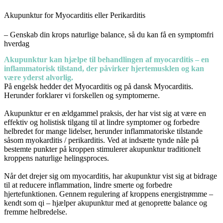
Akupunktur for Myocarditis eller Perikarditis
– Genskab din krops naturlige balance, så du kan få en symptomfri
hverdag
Akupunktur kan hjælpe til behandlingen af myocarditis – en
inflammatorisk tilstand, der påvirker hjertemusklen og kan
være yderst alvorlig.
På engelsk hedder det Myocarditis og på dansk Myocarditis.
Herunder forklarer vi forskellen og symptomerne.
Akupunktur er en ældgammel praksis, der har vist sig at være en
effektiv og holistisk tilgang til at lindre symptomer og forbedre
helbredet for mange lidelser, herunder inflammatoriske tilstande
såsom myokarditis / perikarditis. Ved at indsætte tynde nåle på
bestemte punkter på kroppen stimulerer akupunktur traditionelt
kroppens naturlige helingsproces.
Når det drejer sig om myocarditis, har akupunktur vist sig at bidrage
til at reducere inflammation, lindre smerte og forbedre
hjertefunktionen. Gennem regulering af kroppens energistrømme –
kendt som qi – hjælper akupunktur med at genoprette balance og
fremme helbredelse.