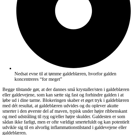
Nedsat evne til at tømme galdeblæren, hvorfor galden
koncentreres “for meget”
Begge tilstande gør, at der dannes små krystaller/sten i galdeblæren
eller galdevejene, som kan sætte sig fast og forhindre galden i at
løbe ud i dine tarme. Blokeringen skaber et øget tryk i galdeblæren
med dét resultat, at galdeblæren udvides og du oplever akutte
smerter i den øverste del af maven, typisk under højre ribbenskant
og med udstråling til ryg og/eller højre skulder. Galdesten er som
sådan ikke farligt, men er ofte vældigt smertefuldt og kan potentielt
udvikle sig til en alvorlig inflammationstilstand i galdevejene eller
galdeblæren.