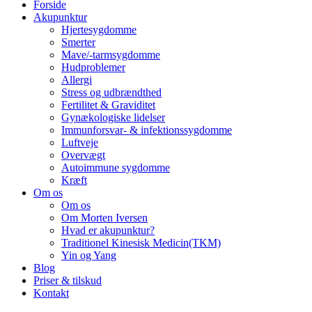
Forside
Akupunktur
Hjertesygdomme
Smerter
Mave/-tarmsygdomme
Hudproblemer
Allergi
Stress og udbrændthed
Fertilitet & Graviditet
Gynækologiske lidelser
Immunforsvar- & infektionssygdomme
Luftveje
Overvægt
Autoimmune sygdomme
Kræft
Om os
Om os
Om Morten Iversen
Hvad er akupunktur?
Traditionel Kinesisk Medicin(TKM)
Yin og Yang
Blog
Priser & tilskud
Kontakt