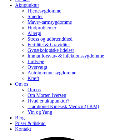
Akupunktur
Hjertesygdomme
Smerter
Mave/-tarmsygdomme
Hudproblemer
Allergi
Stress og udbrændthed
Fertilitet & Graviditet
Gynækologiske lidelser
Immunforsvar- & infektionssygdomme
Luftveje
Overvægt
Autoimmune sygdomme
Kræft
Om os
Om os
Om Morten Iversen
Hvad er akupunktur?
Traditionel Kinesisk Medicin(TKM)
Yin og Yang
Blog
Priser & tilskud
Kontakt