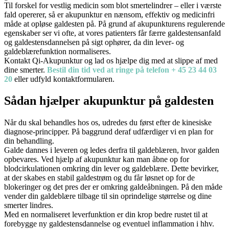
Til forskel for vestlig medicin som blot smertelindrer – eller i værste
fald opererer, så er akupunktur en nænsom, effektiv og medicinfri
måde at opløse galdesten på. På grund af akupunkturens regulerende
egenskaber ser vi ofte, at vores patienters får færre galdestensanfald
og galdestensdannelsen på sigt ophører, da din lever- og
galdeblærefunktion normaliseres.
Kontakt Qi-Akupunktur og lad os hjælpe dig med at slippe af med
dine smerter.
Bestil din tid ved at ringe på telefon + 45 23 44 03
20
eller udfyld kontaktformularen.
Sådan hjælper akupunktur på galdesten
Når du skal behandles hos os, udredes du først efter de kinesiske
diagnose-principper. På baggrund deraf udfærdiger vi en plan for
din behandling.
Galde dannes i leveren og ledes derfra til galdeblæren, hvor galden
opbevares. Ved hjælp af akupunktur kan man åbne op for
blodcirkulationen omkring din lever og galdeblære. Dette bevirker,
at der skabes en stabil galdestrøm og du får løsnet op for de
blokeringer og det pres der er omkring galdeåbningen. På den måde
vender din galdeblære tilbage til sin oprindelige størrelse og dine
smerter lindres.
Med en normaliseret leverfunktion er din krop bedre rustet til at
forebygge ny galdestensdannelse og eventuel inflammation i hhv.