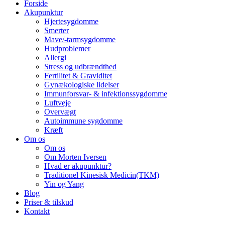
Forside
Akupunktur
Hjertesygdomme
Smerter
Mave/-tarmsygdomme
Hudproblemer
Allergi
Stress og udbrændthed
Fertilitet & Graviditet
Gynækologiske lidelser
Immunforsvar- & infektionssygdomme
Luftveje
Overvægt
Autoimmune sygdomme
Kræft
Om os
Om os
Om Morten Iversen
Hvad er akupunktur?
Traditionel Kinesisk Medicin(TKM)
Yin og Yang
Blog
Priser & tilskud
Kontakt