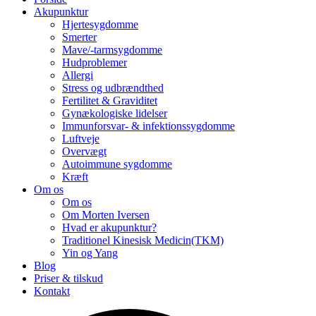
Akupunktur
Hjertesygdomme
Smerter
Mave/-tarmsygdomme
Hudproblemer
Allergi
Stress og udbrændthed
Fertilitet & Graviditet
Gynækologiske lidelser
Immunforsvar- & infektionssygdomme
Luftveje
Overvægt
Autoimmune sygdomme
Kræft
Om os
Om os
Om Morten Iversen
Hvad er akupunktur?
Traditionel Kinesisk Medicin(TKM)
Yin og Yang
Blog
Priser & tilskud
Kontakt