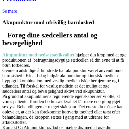
Se mere
Akupunktur mod ufrivillig barnløshed
– Forøg dine sædcellers antal og
bevægelighed
Akupunktur mod nedsat sædkvalitet
hjælper din krop med at øge
produktionen af
befrugtningsdygtige sædceller, så din evne til at få
børn forbedres.
Gennem adskillige århundrede har akupunktur været anvendt mod
barnløshed i Kina. I dag indgår akupunktur og kinesisk medicin
hyppigt i kombination med vestlig medicin både herhjemme og i
udlandet. Til forskel for vestlig medicin er det muligt at øge
sædcellers antal og bevægelighed aktivt ved akupunktur.
På grund af akupunkturens regulerende egenskaber ser vi ofte, at
vores patienter foruden bedre sædkvalitet får mere energi og øget
sexlyst. Behandlingen er meget skånsom. Det eneste du måske kan
opleve er, at der kan forekomme kortvarig træthed eller tørst efter
behandlingen, da kroppen sættes i gang med at udrense for
affaldsstoffer.
Kontakt Qi Akupunktur og lad os hjælpe dig med at øge din