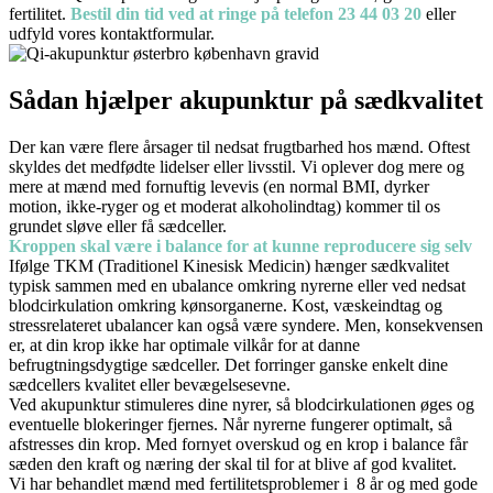
fertilitet.
Bestil din tid ved at ringe på telefon 23 44 03 20
eller
udfyld vores kontaktformular.
Sådan hjælper akupunktur på sædkvalitet
Der kan være flere årsager til nedsat frugtbarhed hos mænd. Oftest
skyldes det medfødte lidelser eller livsstil. Vi oplever dog mere og
mere at mænd med fornuftig levevis (en normal BMI, dyrker
motion, ikke-ryger og et moderat alkoholindtag) kommer til os
grundet sløve eller få sædceller.
Kroppen skal være i balance for at kunne reproducere sig selv
Ifølge TKM (Traditionel Kinesisk Medicin) hænger sædkvalitet
typisk sammen med en ubalance omkring nyrerne eller ved nedsat
blodcirkulation omkring kønsorganerne. Kost, væskeindtag og
stressrelateret ubalancer kan også være syndere. Men, konsekvensen
er, at din krop ikke har optimale vilkår for at danne
befrugtningsdygtige sædceller. Det forringer ganske enkelt dine
sædcellers kvalitet eller bevægelsesevne.
Ved akupunktur stimuleres dine nyrer, så blodcirkulationen øges og
eventuelle blokeringer fjernes. Når nyrerne fungerer optimalt, så
afstresses din krop. Med fornyet overskud og en krop i balance får
sæden den kraft og næring der skal til for at blive af god kvalitet.
Vi har behandlet mænd med fertilitetsproblemer i
8 år og med gode