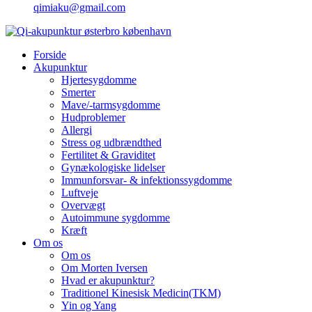
qimiaku@gmail.com
Forside
Akupunktur
Hjertesygdomme
Smerter
Mave/-tarmsygdomme
Hudproblemer
Allergi
Stress og udbrændthed
Fertilitet & Graviditet
Gynækologiske lidelser
Immunforsvar- & infektionssygdomme
Luftveje
Overvægt
Autoimmune sygdomme
Kræft
Om os
Om os
Om Morten Iversen
Hvad er akupunktur?
Traditionel Kinesisk Medicin(TKM)
Yin og Yang