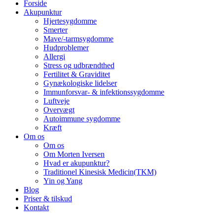
Forside
Akupunktur
Hjertesygdomme
Smerter
Mave/-tarmsygdomme
Hudproblemer
Allergi
Stress og udbrændthed
Fertilitet & Graviditet
Gynækologiske lidelser
Immunforsvar- & infektionssygdomme
Luftveje
Overvægt
Autoimmune sygdomme
Kræft
Om os
Om os
Om Morten Iversen
Hvad er akupunktur?
Traditionel Kinesisk Medicin(TKM)
Yin og Yang
Blog
Priser & tilskud
Kontakt