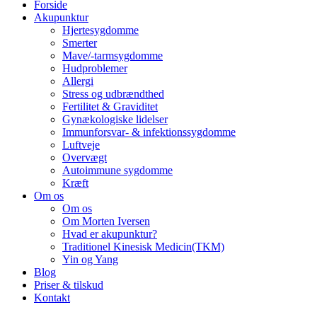
Forside
Akupunktur
Hjertesygdomme
Smerter
Mave/-tarmsygdomme
Hudproblemer
Allergi
Stress og udbrændthed
Fertilitet & Graviditet
Gynækologiske lidelser
Immunforsvar- & infektionssygdomme
Luftveje
Overvægt
Autoimmune sygdomme
Kræft
Om os
Om os
Om Morten Iversen
Hvad er akupunktur?
Traditionel Kinesisk Medicin(TKM)
Yin og Yang
Blog
Priser & tilskud
Kontakt