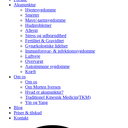
Akupunktur
Hjertesygdomme
Smerter
Mave/-tarmsygdomme
Hudproblemer
Allergi
Stress og udbrændthed
Fertilitet & Graviditet
Gynækologiske lidelser
Immunforsvar- & infektionssygdomme
Luftveje
Overvægt
Autoimmune sygdomme
Kræft
Om os
Om os
Om Morten Iversen
Hvad er akupunktur?
Traditionel Kinesisk Medicin(TKM)
Yin og Yang
Blog
Priser & tilskud
Kontakt