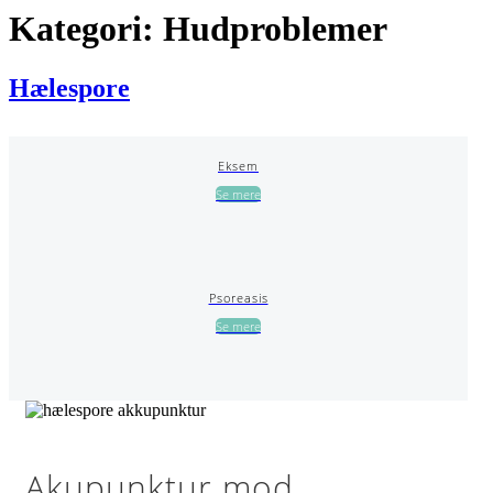
Kategori:
Hudproblemer
Hælespore
Eksem
Se mere
Psoreasis
Se mere
Akupunktur mod