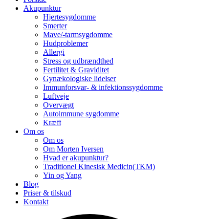
Akupunktur
Hjertesygdomme
Smerter
Mave/-tarmsygdomme
Hudproblemer
Allergi
Stress og udbrændthed
Fertilitet & Graviditet
Gynækologiske lidelser
Immunforsvar- & infektionssygdomme
Luftveje
Overvægt
Autoimmune sygdomme
Kræft
Om os
Om os
Om Morten Iversen
Hvad er akupunktur?
Traditionel Kinesisk Medicin(TKM)
Yin og Yang
Blog
Priser & tilskud
Kontakt