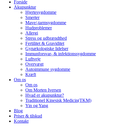
Forside
Akupunktur
Hjertesygdomme
Smerter
Mave/-tarmsygdomme
Hudproblemer
Allergi
Stress og udbrændthed
Fertilitet & Graviditet
Gynækologiske lidelser
Immunforsvar- & infektionssygdomme
Luftveje
Overvægt
Autoimmune sygdomme
Kræft
Om os
Om os
Om Morten Iversen
Hvad er akupunktur?
Traditionel Kinesisk Medicin(TKM)
Yin og Yang
Blog
Priser & tilskud
Kontakt