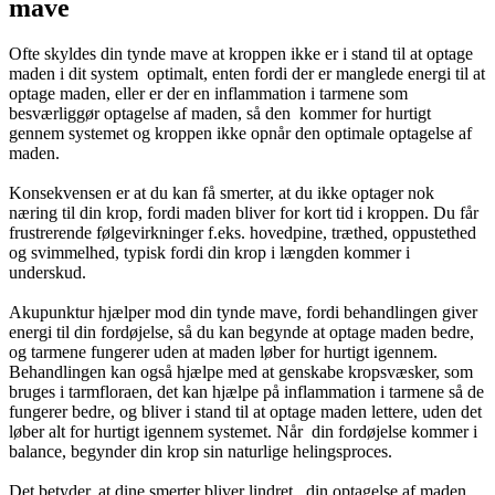
mave
Ofte skyldes din tynde mave at kroppen ikke er i stand til at optage
maden i dit system optimalt, enten fordi der er manglede energi til at
optage maden, eller er der en inflammation i tarmene som
besværliggør optagelse af maden, så den kommer for hurtigt
gennem systemet og kroppen ikke opnår den optimale optagelse af
maden.
Konsekvensen er at du kan få smerter, at du ikke optager nok
næring til din krop, fordi maden bliver for kort tid i kroppen. Du får
frustrerende følgevirkninger f.eks. hovedpine, træthed, oppustethed
og svimmelhed, typisk fordi din krop i længden kommer i
underskud.
Akupunktur hjælper mod din tynde mave, fordi behandlingen giver
energi til din fordøjelse, så du kan begynde at optage maden bedre,
og tarmene fungerer uden at maden løber for hurtigt igennem.
Behandlingen kan også hjælpe med at genskabe kropsvæsker, som
bruges i tarmfloraen, det kan hjælpe på inflammation i tarmene så de
fungerer bedre, og bliver i stand til at optage maden lettere, uden det
løber alt for hurtigt igennem systemet. Når din fordøjelse kommer i
balance, begynder din krop sin naturlige helingsproces.
Det betyder, at dine smerter bliver lindret, din optagelse af maden